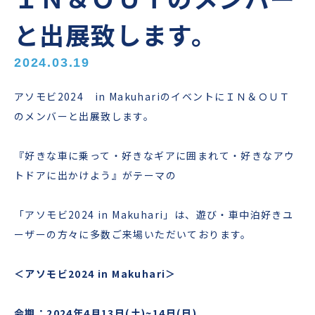
と出展致します。
2024.03.19
アソモビ2024 in MakuhariのイベントにＩＮ＆ＯＵＴ
のメンバーと出展致します。
『好きな車に乗って・好きなギアに囲まれて・好きなアウ
トドアに出かけよう』がテーマの
「アソモビ2024 in Makuhari」は、遊び・車中泊好きユ
ーザーの方々に多数ご来場いただいております。
＜アソモビ
2024 in Makuhari
＞
会期：
2024
年
4
月
13
日
(
土
)~14
日
(
日
)